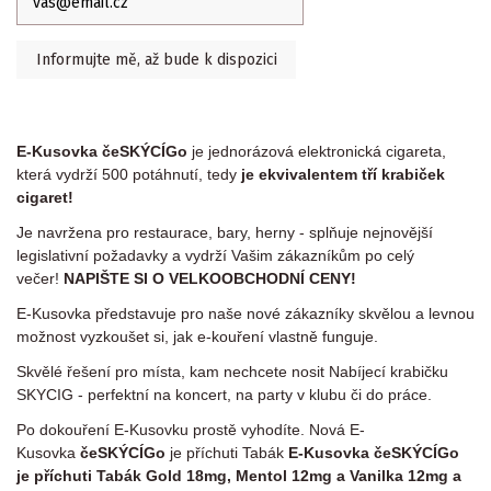
E-Kusovka čeSKÝCÍGo
je jednorázová elektronická cigareta,
která vydrží 500 potáhnutí, tedy
je ekvivalentem tří krabiček
cigaret!
Je navržena pro restaurace, bary, herny - splňuje nejnovější
legislativní požadavky a vydrží Vašim zákazníkům po celý
večer!
NAPIŠTE SI O VELKOOBCHODNÍ CENY!
E-Kusovka představuje pro naše nové zákazníky skvělou a levnou
možnost vyzkoušet si, jak e-kouření vlastně funguje.
Skvělé řešení pro místa, kam nechcete nosit Nabíjecí krabičku
SKYCIG - perfektní na koncert, na party v klubu či do práce.
Po dokouření E-Kusovku prostě vyhodíte. Nová E-
Kusovka
čeSKÝCÍGo
je příchuti Tabák
E-Kusovka čeSKÝCÍGo
je příchuti Tabák Gold 18mg, Mentol 12mg a Vanilka 12mg a