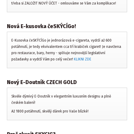
třeba si ZALOŽIT NOVÝ ÚČET - omlouváme se Vám za komplikace!
Nová E-kusovka čeSKÝCÍGo!
E-Kusovka čeSKÝCÍGo je jednorázová e-cigareta, vydrží až 600
potáhnutí, je tedy ekvivalentem cca tří krabiček cigaret! Je navržena
pro restaurace, bary, herny - splňuje nejnovější legislativní
požadavky a vydrží Vám po celý večer!
KLIKNI ZDE
Nový E-Doutník CZECH GOLD
Skvěle dýmivý E-Doutník v elegantním luxusním designu a plně
českém balení!
Až 1800 potáhnutí, skvělý dárek pro Vaše blízké!