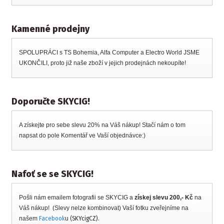
Kamenné prodejny
SPOLUPRÁCI s TS Bohemia, Alfa Computer a Electro World JSME
UKONČILI, proto již naše zboží v jejich prodejnách nekoupíte!
Doporučte SKYCIG!
A získejte pro sebe slevu 20% na Váš nákup! Stačí nám o tom
napsat do pole Komentář ve Vaší objednávce:)
Nafoť se se SKYCIG!
Pošli nám emailem fotografii se SKYCIG a
získej slevu 200,- Kč
na
Váš nákup! (Slevy nelze kombinovat) Vaší fotku zveřejníme na
našem
Facebook
u (SKYcigCZ).