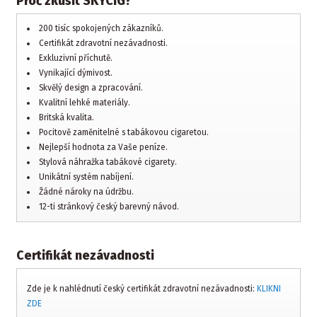
Proč zkusit SKYCIG?
200 tisíc spokojených zákazníků.
Certifikát zdravotní nezávadnosti.
Exkluzivní příchutě.
Vynikající dýmivost.
Skvělý design a zpracování.
Kvalitní lehké materiály.
Britská kvalita.
Pocitově zaměnitelné s tabákovou cigaretou.
Nejlepší hodnota za Vaše peníze.
Stylová náhražka tabákové cigarety.
Unikátní systém nabíjení.
Žádné nároky na údržbu.
12-ti stránkový český barevný návod.
Certifikát nezávadnosti
Zde je k nahlédnutí český certifikát zdravotní nezávadnosti:
KLIKNI
ZDE